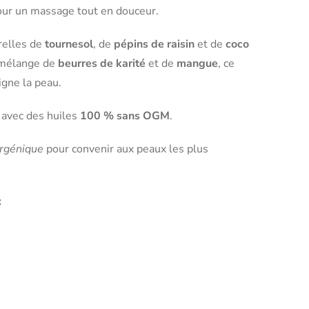
pour un massage tout en douceur.
relles de
tournesol
, de
pépins de raisin
et de
coco
e mélange de
beurres de karité
et de
mangue
, ce
igne la peau.
 avec des huiles
100 % sans OGM
.
ergénique
pour convenir aux peaux les plus
: