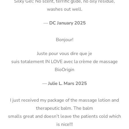
Silky Gel: No scent, terrific glide, no oily residue,
washes out well.
—
DC January 2025
Bonjour!
Juste pour vous dire que je
suis totalement IN LOVE avec la crème de massage
BioOrigin
—
Julie L. Mars 2025
I just received my package of the massage lotion and
therapeutic balm. The balm
smalls great and doesn’t leave the patients cold which
is nice!!!