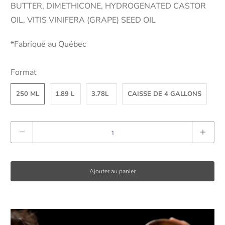
BUTTER, DIMETHICONE, HYDROGENATED CASTOR
OIL, VITIS VINIFERA (GRAPE) SEED OIL
*Fabriqué au Québec
Format
250 ML
1.89 L
3.78L
CAISSE DE 4 GALLONS
Q
u
a
n
Ajouter au panier
t
i
t