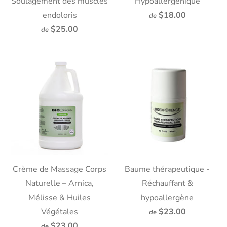
Soulagement des muscles
Hypoallergénique
endoloris
$18.00
de
$25.00
de
Crème de Massage Corps
Baume thérapeutique -
Naturelle – Arnica,
Réchauffant &
Mélisse & Huiles
hypoallergène
Végétales
$23.00
de
$23.00
de